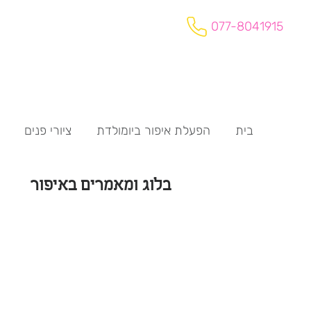
077-8041915
בית
הפעלת איפור ביומולדת
ציורי פנים
בלוג ומאמרים באיפור
שלום לכולם,
בבלוג הזה תוכלו למצוא מאמר
עולם האיפור והיופי, איפור אומנ
מכיוון שיש המון תחומים שונים
מקווה שתהנו ותעשירו את עצ