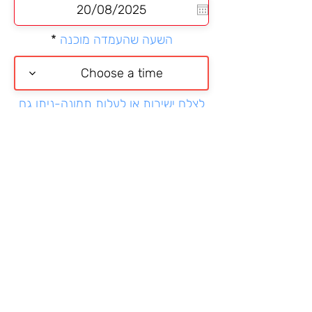
q
u
i
השעה שהעמדה מוכנה
r
e
d
Choose a time
לצלם ישירות או לעלות תמונה-ניתן גם
בוואטספ
בחירה מהטלפון או לצלם ישירות
ממתין להעלאת התמונה
מאשרת כי הגעתי לאירוע והמידע
שניתן כאן נכון
יש לחכות עד שרואים הודעת אישור
שהטופס נשלח
שליחת כניסה