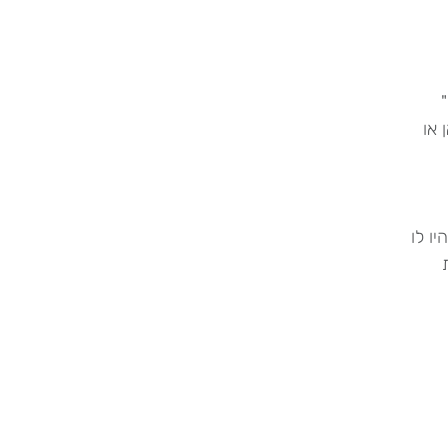
 או
ו לו
ת