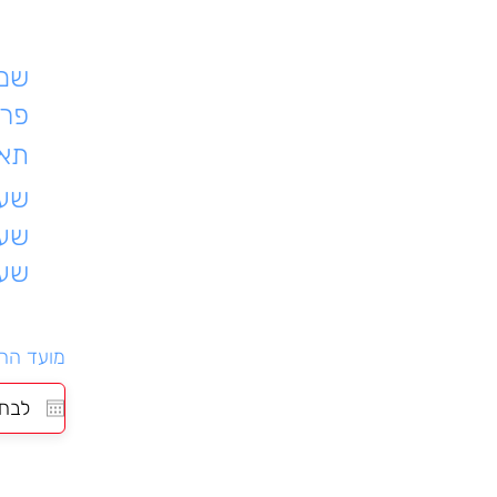
שם 
פרט
תאר
שעת
שעו
שעו
מועד הה