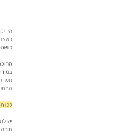
היי יק
כשאתן 
לוואט
ההוכח
במידה 
התמונ
לכן חו
יש לס
תודה 