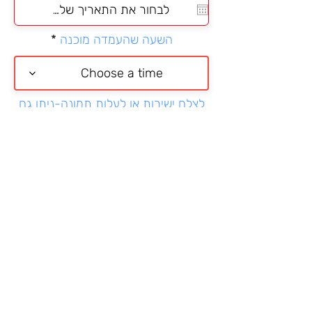
q
u
i
השעה שהעמדה מוכנה
r
e
d
Choose a time
לצלם ישירות או לעלות תמונה-ניתן גם
בוואטספ
בחירה מהטלפון או לצלם ישירות
ממתין להעלאת התמונה
מאשרת כי הגעתי לאירוע והמידע
שניתן כאן נכון
יש לחכות עד שרואים הודעת אישור
שהטופס נשלח
שליחת כניסה