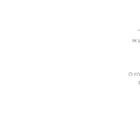
 או
ו לו
ת