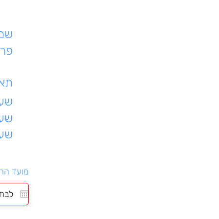
שם 
פרט
תאר
שעת
שעו
שעו
מועד הה