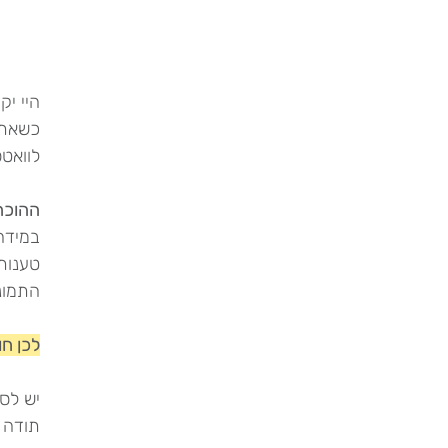
היי יק
כשאתן 
לוואט
ההוכח
במידה 
התמונ
לכן חו
יש לס
תודה 