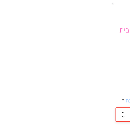
נת בית
ה