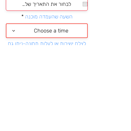
q
u
i
השעה שהעמדה מוכנה
r
e
d
Choose a time
לצלם ישירות או לעלות תמונה-ניתן גם
בוואטספ
בחירה מהטלפון או לצלם ישירות
ממתין להעלאת התמונה
מאשרת כי הגעתי לאירוע והמידע
שניתן כאן נכון
יש לחכות עד שרואים הודעת אישור
שהטופס נשלח
שליחת כניסה