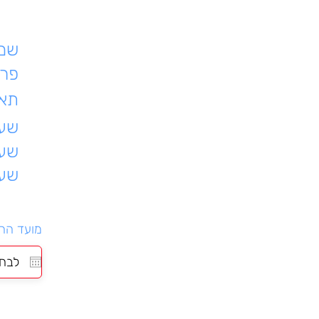
שם 
פרט
תאר
שעת
שעו
שעו
מועד הה