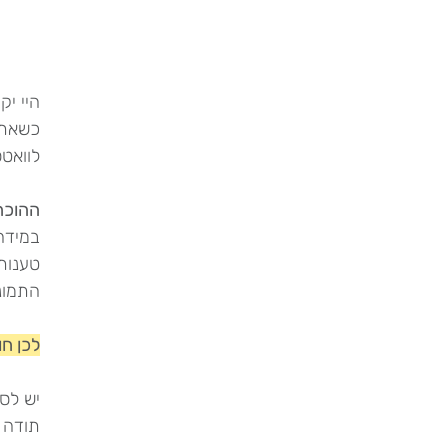
היי יק
כשאתן 
לוואט
ההוכח
במידה 
התמונ
לכן חו
יש לס
תודה 