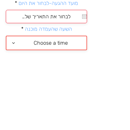
r
מועד ההגעה-לבחור את היום
*
e
q
u
i
השעה שהעמדה מוכנה
r
e
d
Choose a time
לצלם ישירות או לעלות תמונה-ניתן גם
בוואטספ
בחירה מהטלפון או לצלם ישירות
ממתין להעלאת התמונה
מאשרת כי הגעתי לאירוע והמידע
שניתן כאן נכון
יש לחכות עד שרואים הודעת אישור
שהטופס נשלח
שליחת כניסה