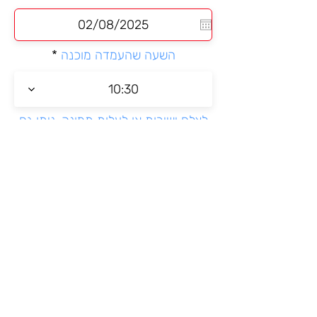
e
q
u
i
השעה שהעמדה מוכנה
r
e
d
10:30
לצלם ישירות או לעלות תמונה-ניתן גם
בוואטספ
בחירה מהטלפון או לצלם ישירות
ממתין להעלאת התמונה
מאשרת כי הגעתי לאירוע והמידע
שניתן כאן נכון
יש לחכות עד שרואים הודעת אישור
שהטופס נשלח
שליחת כניסה