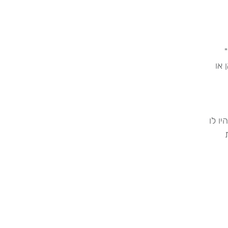
 או
ו לו
ת