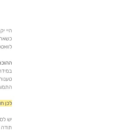
היי יק
כשאתן 
לוואט
ההוכח
במידה 
התמונ
לכן חו
יש לס
תודה 