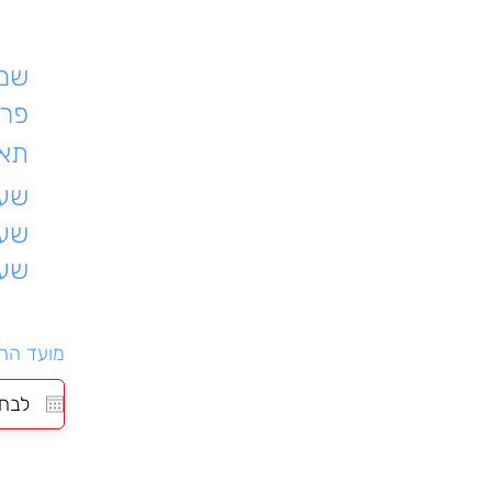
שם 
פרט
תאר
שעת
שעו
שעו
מועד הה