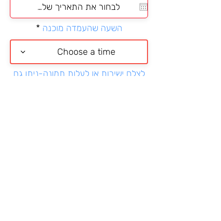
q
u
i
השעה שהעמדה מוכנה
r
e
d
Choose a time
לצלם ישירות או לעלות תמונה-ניתן גם
בוואטספ
בחירה מהטלפון או לצלם ישירות
ממתין להעלאת התמונה
מאשרת כי הגעתי לאירוע והמידע
שניתן כאן נכון
יש לחכות עד שרואים הודעת אישור
שהטופס נשלח
שליחת כניסה