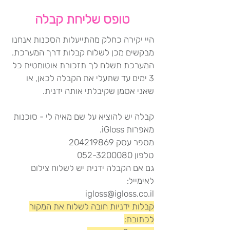
טופס שליחת קבלה
היי יקירה כחלק מהתייעלות הסכנות אנחנו
מבקשים מכן לשלוח קבלות דרך המערכת.
המערכת תשלח לך תזכורת אוטומטית כל
3 ימים עד שתעלי את הקבלה לכאן, או
שאני אסמן שקיבלתי אותה ידנית.
קבלה יש להוציא על שם מאיה לי - סוכנות
מאפרות iGloss.
מספר עסק 204219869
טלפון 052-3200080
גם אם הקבלה ידנית יש לשלוח צילום
לאימייל:
igloss@igloss.co.il
קבלות ידניות חובה לשלוח את המקור
לכתובת: