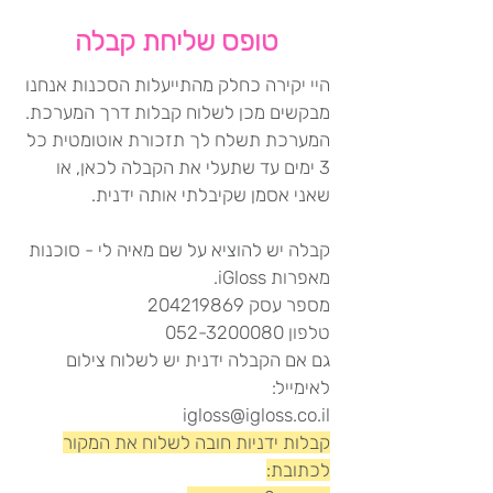
טופס שליחת קבלה
היי יקירה כחלק מהתייעלות הסכנות אנחנו
מבקשים מכן לשלוח קבלות דרך המערכת.
המערכת תשלח לך תזכורת אוטומטית כל
3 ימים עד שתעלי את הקבלה לכאן, או
שאני אסמן שקיבלתי אותה ידנית.
קבלה יש להוציא על שם מאיה לי - סוכנות
מאפרות iGloss.
מספר עסק 204219869
טלפון 052-3200080
גם אם הקבלה ידנית יש לשלוח צילום
לאימייל:
igloss@igloss.co.il
קבלות ידניות חובה לשלוח את המקור
לכתובת: