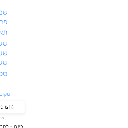
שם 
פרט
תאר
שעת
שעו
שעו
סכו
מקום ל
לחצו כ
ממת
לינק - לקב