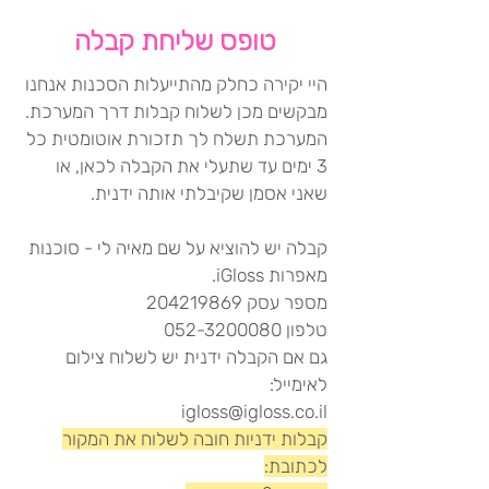
טופס שליחת קבלה
היי יקירה כחלק מהתייעלות הסכנות אנחנו
מבקשים מכן לשלוח קבלות דרך המערכת.
המערכת תשלח לך תזכורת אוטומטית כל
3 ימים עד שתעלי את הקבלה לכאן, או
שאני אסמן שקיבלתי אותה ידנית.
קבלה יש להוציא על שם מאיה לי - סוכנות
מאפרות iGloss.
מספר עסק 204219869
טלפון 052-3200080
גם אם הקבלה ידנית יש לשלוח צילום
לאימייל:
igloss@igloss.co.il
קבלות ידניות חובה לשלוח את המקור
לכתובת: