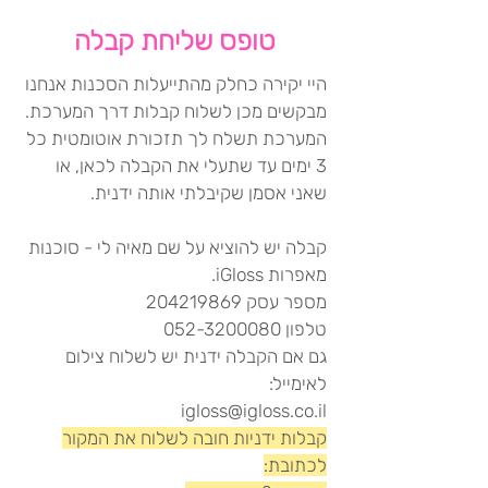
טופס שליחת קבלה
היי יקירה כחלק מהתייעלות הסכנות אנחנו
מבקשים מכן לשלוח קבלות דרך המערכת.
המערכת תשלח לך תזכורת אוטומטית כל
3 ימים עד שתעלי את הקבלה לכאן, או
שאני אסמן שקיבלתי אותה ידנית.
קבלה יש להוציא על שם מאיה לי - סוכנות
מאפרות iGloss.
מספר עסק 204219869
טלפון 052-3200080
גם אם הקבלה ידנית יש לשלוח צילום
לאימייל:
igloss@igloss.co.il
קבלות ידניות חובה לשלוח את המקור
לכתובת: