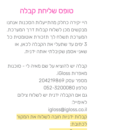
טופס שליחת קבלה
היי יקירה כחלק מהתייעלות הסכנות אנחנו
מבקשים מכן לשלוח קבלות דרך המערכת.
המערכת תשלח לך תזכורת אוטומטית כל
3 ימים עד שתעלי את הקבלה לכאן, או
שאני אסמן שקיבלתי אותה ידנית.
קבלה יש להוציא על שם מאיה לי - סוכנות
מאפרות iGloss.
מספר עסק 204219869
טלפון 052-3200080
גם אם הקבלה ידנית יש לשלוח צילום
לאימייל:
igloss@igloss.co.il
קבלות ידניות חובה לשלוח את המקור
לכתובת: