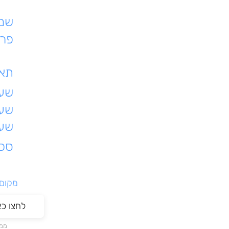
שם 
פרט
תאר
שעת
שעו
שעו
סכו
מקום ל
לחצו כ
ממת