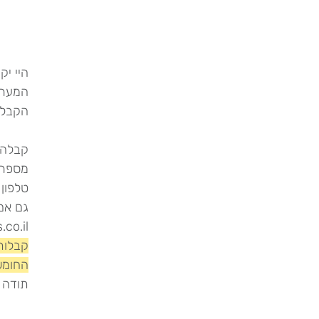
היי י
הקבלה 
קבלה י
מספר עסק 
טלפון 52-3200080
גם אם 
.co.il
קבלות
החומש 2 הוד ה
תודה 