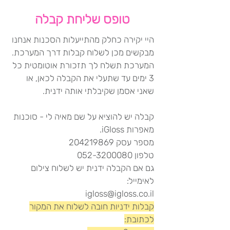
טופס שליחת קבלה
היי יקירה כחלק מהתייעלות הסכנות אנחנו
מבקשים מכן לשלוח קבלות דרך המערכת.
המערכת תשלח לך תזכורת אוטומטית כל
3 ימים עד שתעלי את הקבלה לכאן, או
שאני אסמן שקיבלתי אותה ידנית.
קבלה יש להוציא על שם מאיה לי - סוכנות
מאפרות iGloss.
מספר עסק 204219869
טלפון 052-3200080
גם אם הקבלה ידנית יש לשלוח צילום
לאימייל:
igloss@igloss.co.il
קבלות ידניות חובה לשלוח את המקור
לכתובת: