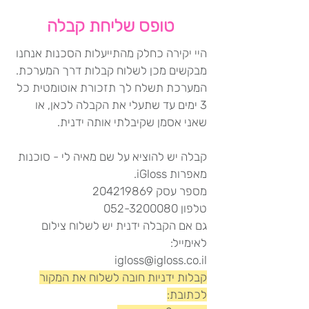
טופס שליחת קבלה
היי יקירה כחלק מהתייעלות הסכנות אנחנו
מבקשים מכן לשלוח קבלות דרך המערכת.
המערכת תשלח לך תזכורת אוטומטית כל
3 ימים עד שתעלי את הקבלה לכאן, או
שאני אסמן שקיבלתי אותה ידנית.
קבלה יש להוציא על שם מאיה לי - סוכנות
מאפרות iGloss.
מספר עסק 204219869
טלפון 052-3200080
גם אם הקבלה ידנית יש לשלוח צילום
לאימייל:
igloss@igloss.co.il
קבלות ידניות חובה לשלוח את המקור
לכתובת: