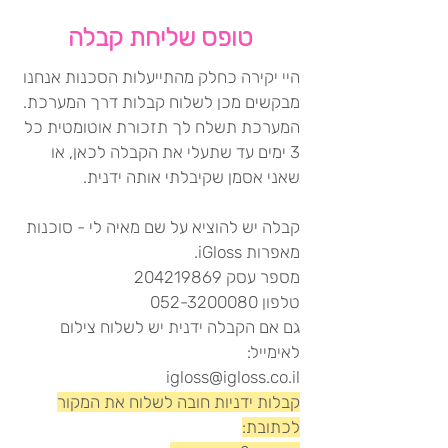
טופס שליחת קבלה
היי יקירה כחלק מהתייעלות הסכנות אנחנו
מבקשים מכן לשלוח קבלות דרך המערכת.
המערכת תשלח לך תזכורת אוטומטית כל
3 ימים עד שתעלי את הקבלה לכאן, או
שאני אסמן שקיבלתי אותה ידנית.
קבלה יש להוציא על שם מאיה לי - סוכנות
מאפרות iGloss.
מספר עסק 204219869
טלפון 052-3200080
גם אם הקבלה ידנית יש לשלוח צילום
לאימייל:
igloss@igloss.co.il
קבלות ידניות חובה לשלוח את המקור
לכתובת: