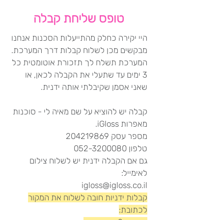
טופס שליחת קבלה
היי יקירה כחלק מהתייעלות הסכנות אנחנו
מבקשים מכן לשלוח קבלות דרך המערכת.
המערכת תשלח לך תזכורת אוטומטית כל
3 ימים עד שתעלי את הקבלה לכאן, או
שאני אסמן שקיבלתי אותה ידנית.
קבלה יש להוציא על שם מאיה לי - סוכנות
מאפרות iGloss.
מספר עסק 204219869
טלפון 052-3200080
גם אם הקבלה ידנית יש לשלוח צילום
לאימייל:
igloss@igloss.co.il
קבלות ידניות חובה לשלוח את המקור
לכתובת: