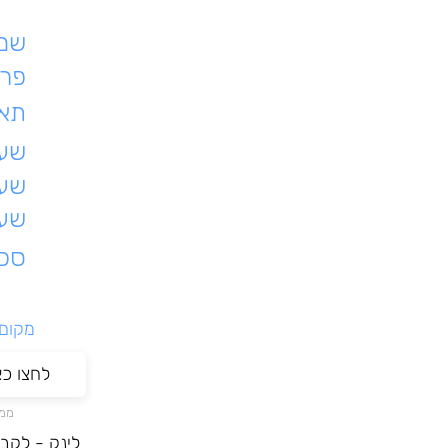
שם 
פרט
תאר
שעת
שעו
שעו
סכו
מקום ל
לחצו כ
ממת
לינק - לקב