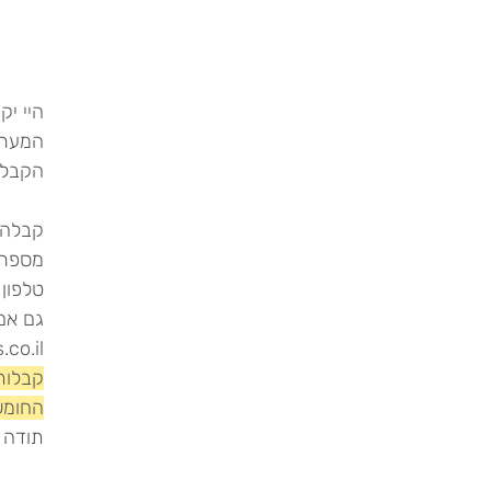
היי י
הקבלה 
קבלה י
מספר עסק 
טלפון 52-3200080
גם אם 
.co.il
קבלות
החומש 2 הוד ה
תודה 