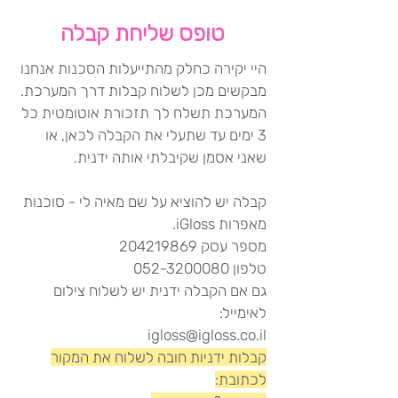
טופס שליחת קבלה
היי יקירה כחלק מהתייעלות הסכנות אנחנו
מבקשים מכן לשלוח קבלות דרך המערכת.
המערכת תשלח לך תזכורת אוטומטית כל
3 ימים עד שתעלי את הקבלה לכאן, או
שאני אסמן שקיבלתי אותה ידנית.
קבלה יש להוציא על שם מאיה לי - סוכנות
מאפרות iGloss.
מספר עסק 204219869
טלפון 052-3200080
גם אם הקבלה ידנית יש לשלוח צילום
לאימייל:
igloss@igloss.co.il
קבלות ידניות חובה לשלוח את המקור
לכתובת: