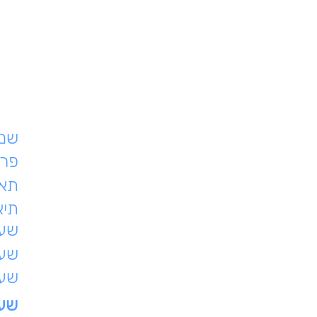
שם 
פרט
תאר
תיא
שעת
שעו
שעו
שעו