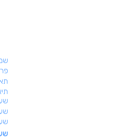
שם 
פרט
תאר
תיא
שעת
שעו
שעו
שעו