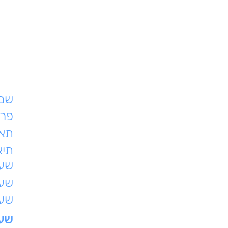
שם 
פרט
תאר
תיא
שעת
שעו
שעו
שעו