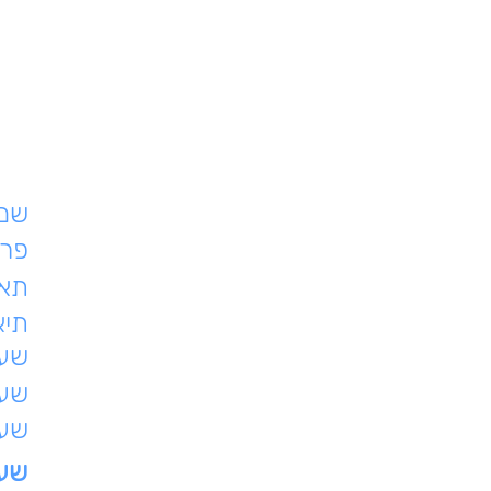
שם 
פרט
תאר
תיא
שעת
שעו
שעו
שעו