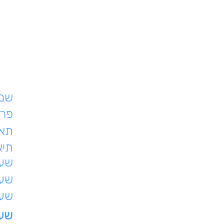
שם 
פרט
תאר
תיא
שעת
שעו
שעו
שעו