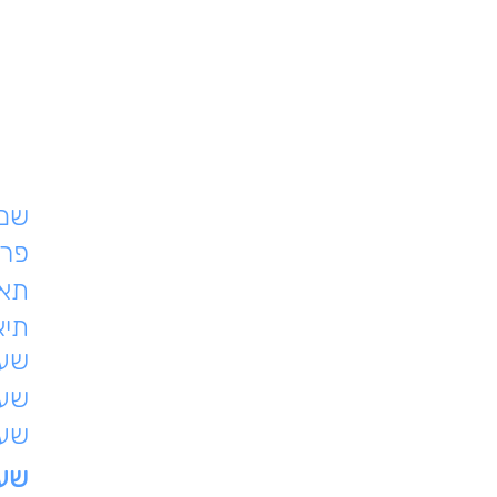
שם 
פרט
תאר
תיא
שעת
שעו
שעו
שעו