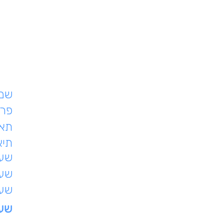
שם 
פרט
תאר
תיא
שעת
שעו
שעו
שעו