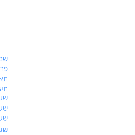
שם 
פרט
תאר
תיא
שעת
שעו
שעו
שעו