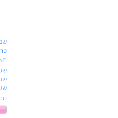
שם 
פרט
תאר
שעת
שעו
שעו
סכו