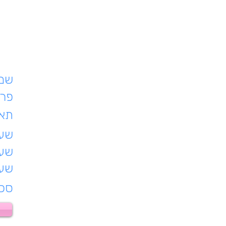
שם 
פרט
תאר
שעת
שעו
שעו
סכו