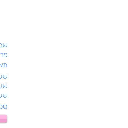
שם 
פרט
תאר
שעת
שעו
שעו
סכו