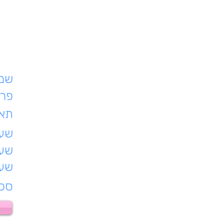
שם 
פרט
תאר
שעת
שעו
שעו
סכו