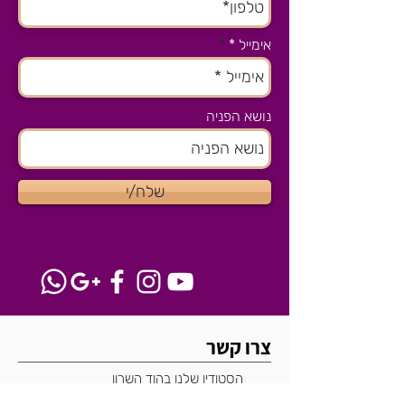
אימייל *
נושא הפניה
שלח/י
צרו קשר
הסטודיו שלנו בהוד השרון
077-8041915