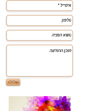
שלח/י