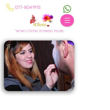
077-8041915
סוכנות המאפרות הגדולה בישראל
?מי אנחנו איי-גלוס