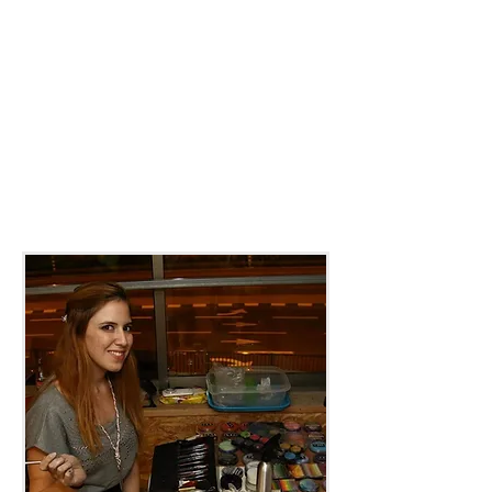
בזכות ההכרות מעמיקה עם כל מאפרת,
בזכות ניהול נכון של צוות, הניסיון והאהבה
למקצוע מאיה לי, מנהלת סוכנות
"איי-גלוס", מחוייבת לדאוג להצלחת
האירוע שלכם במיומנות ומקצועיות, מא'
ועד ת', עם מינימום עלות ומקסימום תועלת!
לתיאום מהיר התקשרו-
077-8041915
מאיה לי- מנהלת הסוכנות