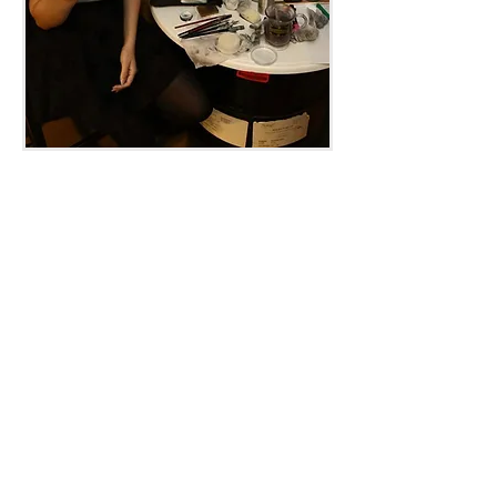
שלום לכולם,
פתחתי את סוכנות iGloss לאחר
שהבנתי כי יש צורך במאפרות
מקצועיות ואיכותיות, מהרגע להרגע.
מכיוון שאני מתחום האיפור ואני מכירה
קולגות רבות החלטתי שהגיע הזמן
לעשות צעד.
העסק הראשון באיפור נקרא "איפור
קסום" משום שאני מאמינה שיש הרבה
קסם באיפור. יצירת יופי ברגע, עניים
מנצנצות, פצעים נעלמים.. וחוויה