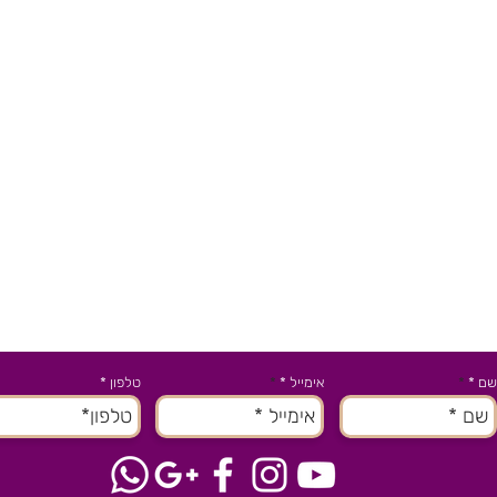
שם *
אימייל *
טלפון