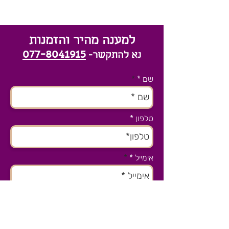
למענה מהיר והזמנות
077-8041915
נא להתקשר-
שם *
טלפון
אימייל *
נושא הפניה