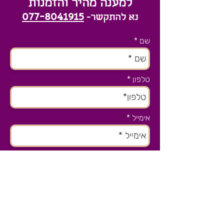
למענה מהיר והזמנות
077-8041915
נא להתקשר-
שם *
טלפון
אימייל *
נושא הפניה
שלח/י