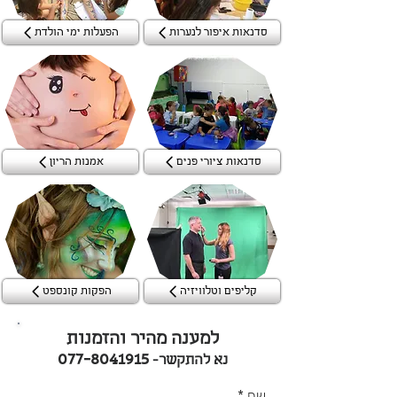
סדנאות איפור לנערות
הפעלות ימי הולדת
סדנאות ציורי פנים
אמנות הריון
קליפים וטלוויזיה
הפקות קונספט
למענה מהיר והזמנות
077-8041915
נא להתקשר-
שם