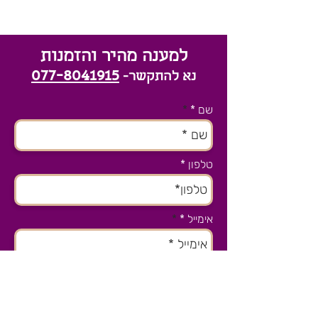
למענה מהיר והזמנות
077-8041915
נא להתקשר-
שם *
טלפון
אימייל *
נושא הפניה