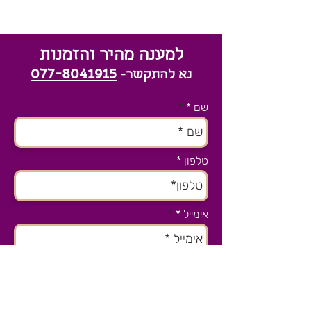
למענה מהיר והזמנות
077-8041915
נא להתקשר-
שם *
טלפון
אימייל *
נושא הפניה