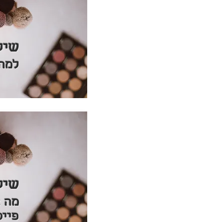
שיע
למה ל
שיע
מה צ
פייס