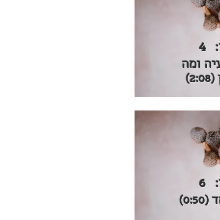
4
יה ומה
2)
6
0:5)