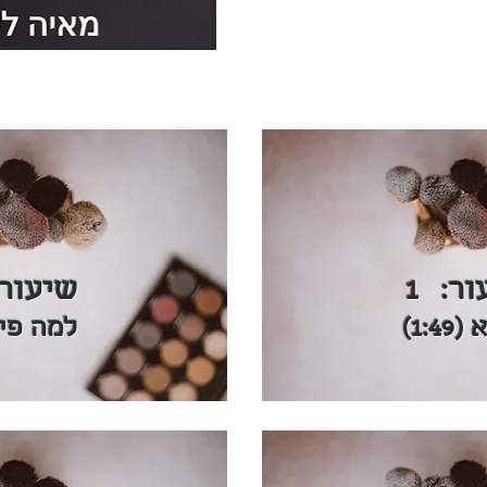
ור:
1
שיעור:
1:4)
למה פייסב