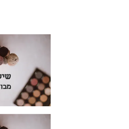
שיע
מבוא (9