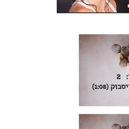
2
וק (1:08)