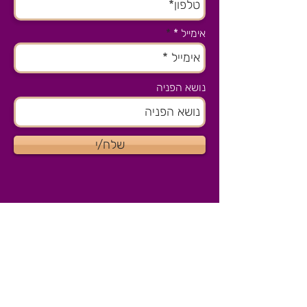
אימייל *
נושא הפניה
שלח/י
צרו קשר
הסטודיו שלנו בהוד השרון
077-8041915