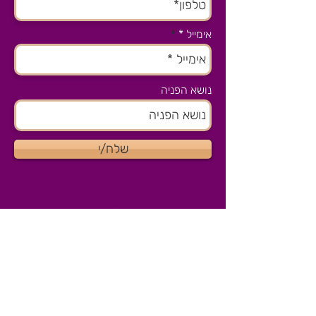
אימייל *
נושא הפניה
שלח/י
צרו קשר
הסטודיו שלנו בהוד השרון
077-8041915