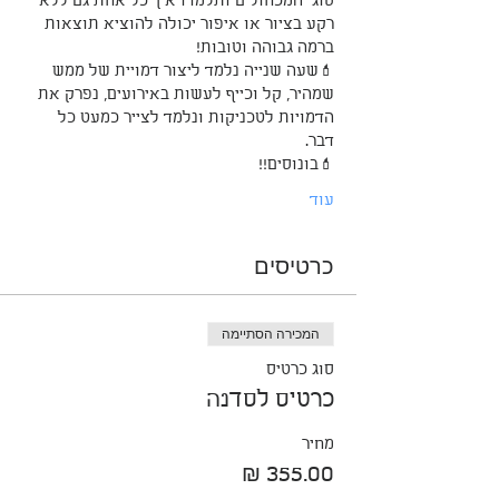
סוגי המכחולים ותלמדו איך כל אחת גם ללא 
רקע בציור או איפור יכולה להוציא תוצאות 
ברמה גבוהה וטובות! 
💄שעה שנייה נלמד ליצור דמויית של ממש 
שמהיר, קל וכייף לעשות באירועים, נפרק את 
הדמויות לטכניקות ונלמד לצייר כמעט כל 
דבר. 
💄בונוסים!!
עוד
כרטיסים
המכירה הסתיימה
סוג כרטיס
כרטיס לסדנה
מחיר