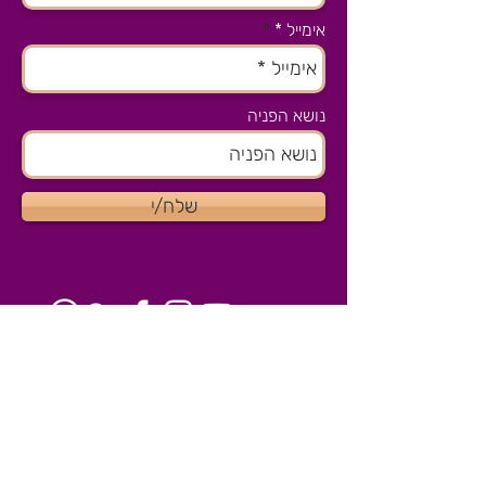
אימייל *
נושא הפניה
שלח/י
צרו קשר
הסטודיו שלנו בהוד השרון
077-8041915
igloss@igloss.co.il