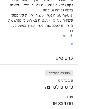
סוגי המכחולים ותלמדו איך כל אחת גם ללא 
רקע בציור או איפור יכולה להוציא תוצאות 
ברמה גבוהה וטובות! 
💄שעה שנייה נלמד ליצור דמויית של ממש 
שמהיר, קל וכייף לעשות באירועים, נפרק את 
הדמויות לטכניקות ונלמד לצייר כמעט כל 
דבר. 
💄בונוסים!!
עוד
כרטיסים
המכירה הסתיימה
סוג כרטיס
כרטיס לסדנה
מחיר