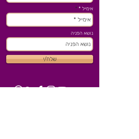
אימייל *
נושא הפניה
שלח/י
צרו קשר
הסטודיו שלנו בהוד השרון
077-8041915
igloss@igloss.co.il