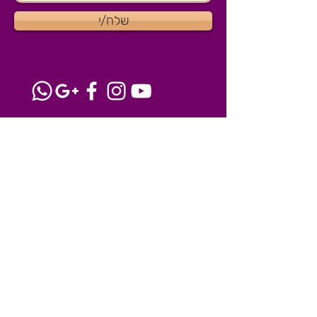
שלח/י
צרו קשר
הסטודיו שלנו בהוד השרון
077-8041915
igloss@igloss.co.il
השרותים שלנו
מאפרת לפורים 2025
קורס ציורי פנים בחינם