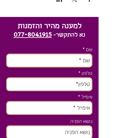
למענה מהיר והזמנות
077-8041915
נא להתקשר-
שם *
טלפון
אימייל *
נושא הפניה