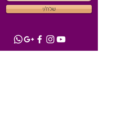
שלח/י
צרו קשר
הסטודיו שלנו בהוד השרון
077-8041915
igloss@igloss.co.il
השרותים שלנו
מאפרת לפורים 2025
קורס ציורי פנים בחינם