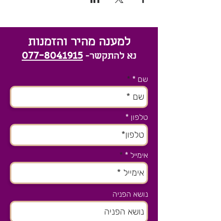
למענה מהיר והזמנות
077-8041915
נא להתקשר-
שם *
טלפון
אימייל *
נושא הפניה